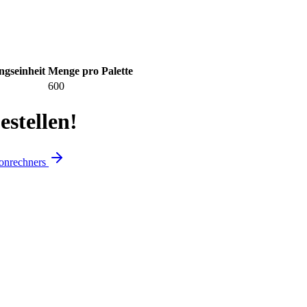
gseinheit
Menge pro Palette
600
stellen!
onrechners