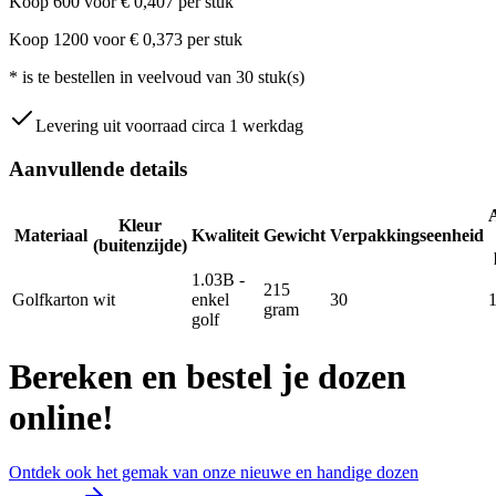
Koop
600
voor
€
0,407
per stuk
Koop
1200
voor
€
0,373
per stuk
*
is te bestellen in veelvoud van
30
stuk(s)
Levering uit voorraad circa 1 werkdag
Aanvullende details
Kleur
Materiaal
Kwaliteit
Gewicht
Verpakkingseenheid
(buitenzijde)
1.03B -
215
Golfkarton
wit
enkel
30
gram
golf
Bereken en bestel je dozen
online!
Ontdek ook het gemak van onze nieuwe en handige dozen