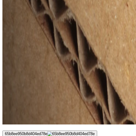
65b8ee950b8d404ed78e