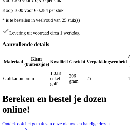
Koop
500
voor
€
0,310
per stuk
Koop
1000
voor
€
0,284
per stuk
*
is te bestellen in veelvoud van
25
stuk(s)
Levering uit voorraad circa 1 werkdag
Aanvullende details
Kleur
Materiaal
Kwaliteit
Gewicht
Verpakkingseenheid
(buitenzijde)
1.03B -
206
Golfkarton
bruin
enkel
25
gram
golf
Bereken en bestel je dozen
online!
Ontdek ook het gemak van onze nieuwe en handige dozen