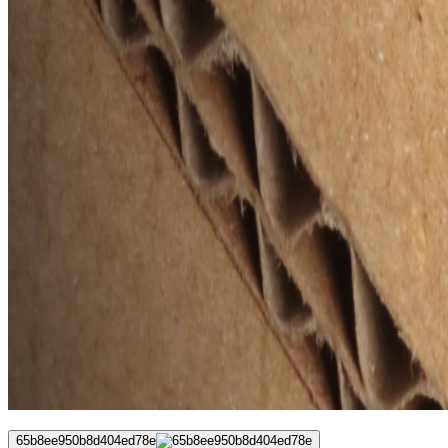
65b8ee950b8d404ed78e