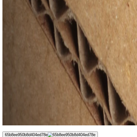
65b8ee950b8d404ed78e