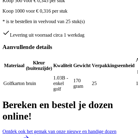
Koop
500
voor
€
0,345
per stuk
Koop
1000
voor
€
0,316
per stuk
*
is te bestellen in veelvoud van
25
stuk(s)
Levering uit voorraad circa 1 werkdag
Aanvullende details
Kleur
Materiaal
Kwaliteit
Gewicht
Verpakkingseenheid
(buitenzijde)
1.03B -
170
Golfkarton
bruin
enkel
25
gram
golf
Bereken en bestel je dozen
online!
Ontdek ook het gemak van onze nieuwe en handige dozen