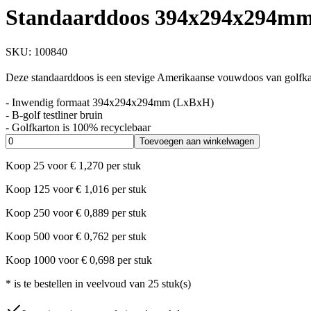
Standaarddoos 394x294x294mm 
SKU:
100840
Deze standaarddoos is een stevige Amerikaanse vouwdoos van golfkar
- Inwendig formaat 394x294x294mm (LxBxH)
- B-golf testliner bruin
- Golfkarton is 100% recyclebaar
Toevoegen aan winkelwagen
Koop
25
voor
€
1,270
per stuk
Koop
125
voor
€
1,016
per stuk
Koop
250
voor
€
0,889
per stuk
Koop
500
voor
€
0,762
per stuk
Koop
1000
voor
€
0,698
per stuk
*
is te bestellen in veelvoud van
25
stuk(s)