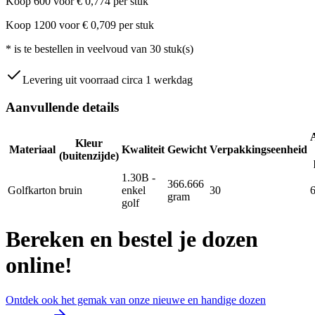
Koop
600
voor
€
0,774
per stuk
Koop
1200
voor
€
0,709
per stuk
*
is te bestellen in veelvoud van
30
stuk(s)
Levering uit voorraad circa 1 werkdag
Aanvullende details
Kleur
Materiaal
Kwaliteit
Gewicht
Verpakkingseenheid
(buitenzijde)
1.30B -
366.666
Golfkarton
bruin
enkel
30
gram
golf
Bereken en bestel je dozen
online!
Ontdek ook het gemak van onze nieuwe en handige dozen