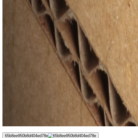
65b8ee950b8d404ed78e