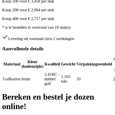
Koop
100
voor
€
3,458
per stuk
Koop
200
voor
€
2,964
per stuk
Koop
400
voor
€
2,717
per stuk
*
is te bestellen in veelvoud van
10
stuk(s)
Levering uit voorraad circa 2 werkdagen
Aanvullende details
Kleur
Materiaal
Kwaliteit
Gewicht
Verpakkingseenheid
(buitenzijde)
2.41BC -
1.165
Golfkarton
bruin
dubbel
10
kilo
golf
Bereken en bestel je dozen
online!