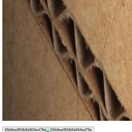
65b8ee950b8d404ed78e