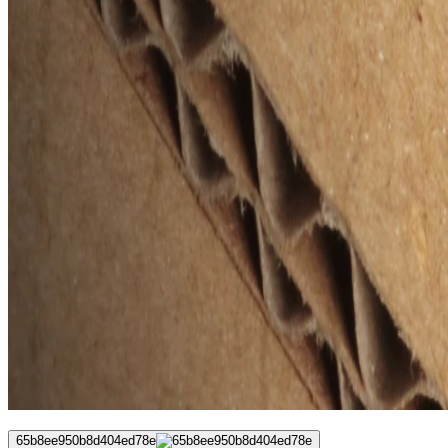
65b8ee950b8d404ed78e