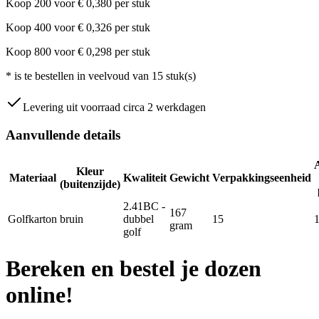
Koop
200
voor
€
0,380
per stuk
Koop
400
voor
€
0,326
per stuk
Koop
800
voor
€
0,298
per stuk
*
is te bestellen in veelvoud van
15
stuk(s)
Levering uit voorraad circa 2 werkdagen
Aanvullende details
Kleur
Materiaal
Kwaliteit
Gewicht
Verpakkingseenheid
(buitenzijde)
2.41BC -
167
Golfkarton
bruin
dubbel
15
gram
golf
Bereken en bestel je dozen
online!