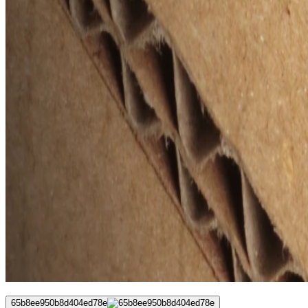
65b8ee950b8d404ed78e