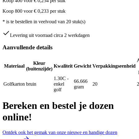
Koop
400
voor
€
0,254
per stuk
Koop
800
voor
€
0,233
per stuk
*
is te bestellen in veelvoud van
20
stuk(s)
Levering uit voorraad circa 2 werkdagen
Aanvullende details
Kleur
Materiaal
Kwaliteit
Gewicht
Verpakkingseenheid
(buitenzijde)
1.30C -
66.666
Golfkarton
bruin
enkel
20
gram
golf
Bereken en bestel je dozen
online!
Ontdek ook het gemak van onze nieuwe en handige dozen