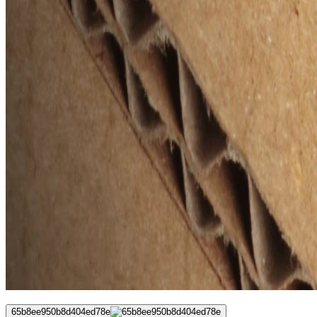
65b8ee950b8d404ed78e