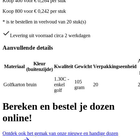
Koop
400
voor
€
0,264
per stuk
Koop
800
voor
€
0,242
per stuk
*
is te bestellen in veelvoud van
20
stuk(s)
Levering uit voorraad circa 2 werkdagen
Aanvullende details
Kleur
Materiaal
Kwaliteit
Gewicht
Verpakkingseenheid
(buitenzijde)
1.30C -
105
Golfkarton
bruin
enkel
20
gram
golf
Bereken en bestel je dozen
online!
Ontdek ook het gemak van onze nieuwe en handige dozen