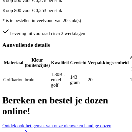
Koop
400
voor
€
0,276
per stuk
Koop
800
voor
€
0,253
per stuk
*
is te bestellen in veelvoud van
20
stuk(s)
Levering uit voorraad circa 2 werkdagen
Aanvullende details
Kleur
Materiaal
Kwaliteit
Gewicht
Verpakkingseenheid
(buitenzijde)
1.30B -
143
Golfkarton
bruin
enkel
20
gram
golf
Bereken en bestel je dozen
online!
Ontdek ook het gemak van onze nieuwe en handige dozen