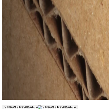
65b8ee950b8d404ed78e