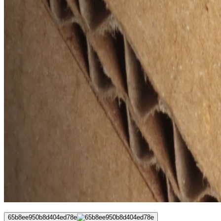
65b8ee950b8d404ed78e