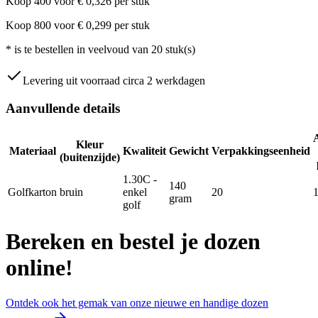
Koop
400
voor
€
0,326
per stuk
Koop
800
voor
€
0,299
per stuk
*
is te bestellen in veelvoud van
20
stuk(s)
Levering uit voorraad circa 2 werkdagen
Aanvullende details
Kleur
Materiaal
Kwaliteit
Gewicht
Verpakkingseenheid
(buitenzijde)
1.30C -
140
Golfkarton
bruin
enkel
20
gram
golf
Bereken en bestel je dozen
online!
Ontdek ook het gemak van onze nieuwe en handige dozen