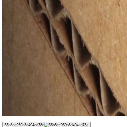
65b8ee950b8d404ed78e