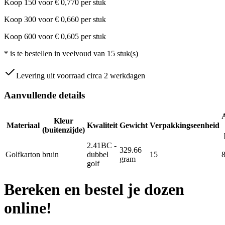
Koop
150
voor
€
0,770
per stuk
Koop
300
voor
€
0,660
per stuk
Koop
600
voor
€
0,605
per stuk
*
is te bestellen in veelvoud van
15
stuk(s)
Levering uit voorraad circa 2 werkdagen
Aanvullende details
Kleur
Materiaal
Kwaliteit
Gewicht
Verpakkingseenheid
(buitenzijde)
2.41BC -
329.66
Golfkarton
bruin
dubbel
15
gram
golf
Bereken en bestel je dozen
online!