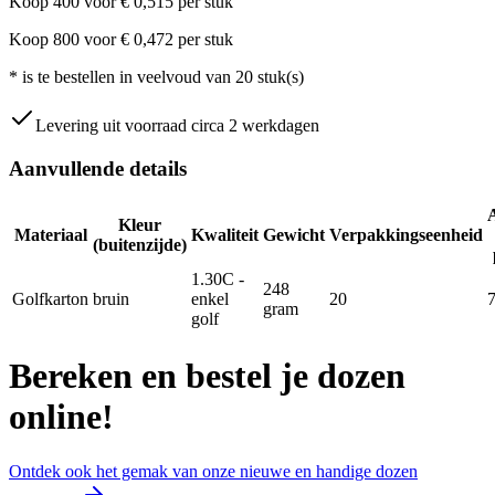
Koop
400
voor
€
0,515
per stuk
Koop
800
voor
€
0,472
per stuk
*
is te bestellen in veelvoud van
20
stuk(s)
Levering uit voorraad circa 2 werkdagen
Aanvullende details
Kleur
Materiaal
Kwaliteit
Gewicht
Verpakkingseenheid
(buitenzijde)
1.30C -
248
Golfkarton
bruin
enkel
20
gram
golf
Bereken en bestel je dozen
online!
Ontdek ook het gemak van onze nieuwe en handige dozen