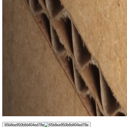
65b8ee950b8d404ed78e