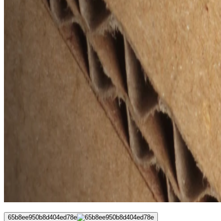
65b8ee950b8d404ed78e