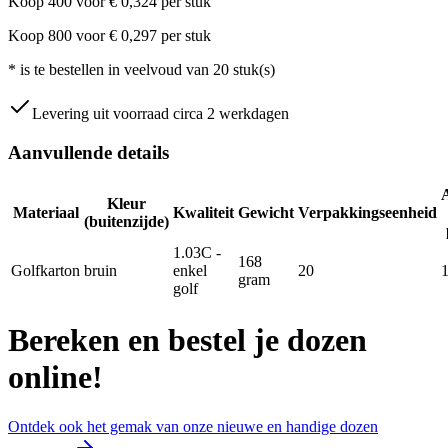
Koop
400
voor
€
0,324
per stuk
Koop
800
voor
€
0,297
per stuk
*
is te bestellen in veelvoud van
20
stuk(s)
Levering uit voorraad circa 2 werkdagen
Aanvullende details
Kleur
Materiaal
Kwaliteit
Gewicht
Verpakkingseenheid
(buitenzijde)
1.03C -
168
Golfkarton
bruin
enkel
20
gram
golf
Bereken en bestel je dozen
online!
Ontdek ook het gemak van onze nieuwe en handige dozen