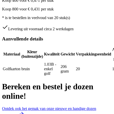
Koop
400
voor
€
0,471
per stuk
Koop
800
voor
€
0,431
per stuk
*
is te bestellen in veelvoud van
20
stuk(s)
Levering uit voorraad circa 2 werkdagen
Aanvullende details
Kleur
Materiaal
Kwaliteit
Gewicht
Verpakkingseenheid
(buitenzijde)
1.03B -
206
Golfkarton
bruin
enkel
20
gram
golf
Bereken en bestel je dozen
online!
Ontdek ook het gemak van onze nieuwe en handige dozen