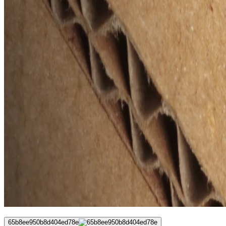
65b8ee950b8d404ed78e