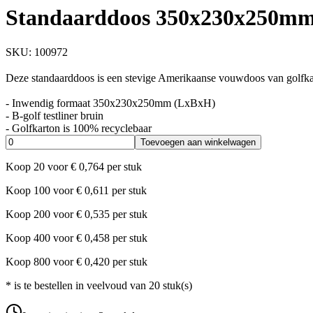
Standaarddoos 350x230x250mm 
SKU:
100972
Deze standaarddoos is een stevige Amerikaanse vouwdoos van golfkar
- Inwendig formaat 350x230x250mm (LxBxH)
- B-golf testliner bruin
- Golfkarton is 100% recyclebaar
Toevoegen aan winkelwagen
Koop
20
voor
€
0,764
per stuk
Koop
100
voor
€
0,611
per stuk
Koop
200
voor
€
0,535
per stuk
Koop
400
voor
€
0,458
per stuk
Koop
800
voor
€
0,420
per stuk
*
is te bestellen in veelvoud van
20
stuk(s)