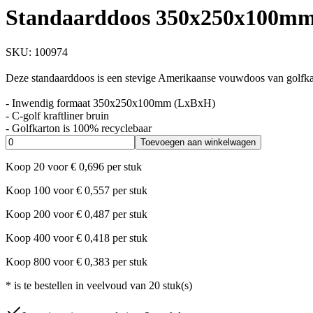
Standaarddoos 350x250x100mm 
SKU:
100974
Deze standaarddoos is een stevige Amerikaanse vouwdoos van golfkar
- Inwendig formaat 350x250x100mm (LxBxH)
- C-golf kraftliner bruin
- Golfkarton is 100% recyclebaar
Toevoegen aan winkelwagen
Koop
20
voor
€
0,696
per stuk
Koop
100
voor
€
0,557
per stuk
Koop
200
voor
€
0,487
per stuk
Koop
400
voor
€
0,418
per stuk
Koop
800
voor
€
0,383
per stuk
*
is te bestellen in veelvoud van
20
stuk(s)