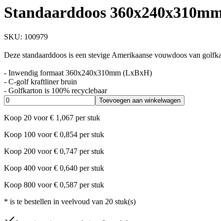
Standaarddoos 360x240x310mm 
SKU:
100979
Deze standaarddoos is een stevige Amerikaanse vouwdoos van golfkar
- Inwendig formaat 360x240x310mm (LxBxH)
- C-golf kraftliner bruin
- Golfkarton is 100% recyclebaar
Toevoegen aan winkelwagen
Koop
20
voor
€
1,067
per stuk
Koop
100
voor
€
0,854
per stuk
Koop
200
voor
€
0,747
per stuk
Koop
400
voor
€
0,640
per stuk
Koop
800
voor
€
0,587
per stuk
*
is te bestellen in veelvoud van
20
stuk(s)