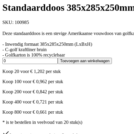
Standaarddoos 385x285x250mm 
SKU:
100985
Deze standaarddoos is een stevige Amerikaanse vouwdoos van golfkar
- Inwendig formaat 385x285x250mm (LxBxH)
- C-golf kraftliner bruin
- Golfkarton is 100% recyclebaar
Toevoegen aan winkelwagen
Koop
20
voor
€
1,202
per stuk
Koop
100
voor
€
0,962
per stuk
Koop
200
voor
€
0,842
per stuk
Koop
400
voor
€
0,721
per stuk
Koop
800
voor
€
0,661
per stuk
*
is te bestellen in veelvoud van
20
stuk(s)