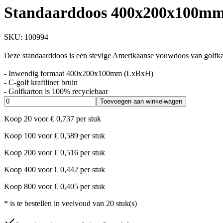
Standaarddoos 400x200x100mm 
SKU:
100994
Deze standaarddoos is een stevige Amerikaanse vouwdoos van golfkar
- Inwendig formaat 400x200x100mm (LxBxH)
- C-golf kraftliner bruin
- Golfkarton is 100% recyclebaar
Toevoegen aan winkelwagen
Koop
20
voor
€
0,737
per stuk
Koop
100
voor
€
0,589
per stuk
Koop
200
voor
€
0,516
per stuk
Koop
400
voor
€
0,442
per stuk
Koop
800
voor
€
0,405
per stuk
*
is te bestellen in veelvoud van
20
stuk(s)