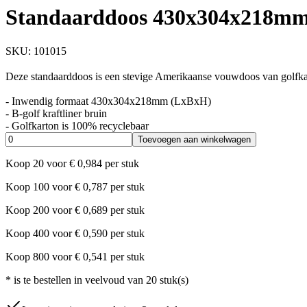
Standaarddoos 430x304x218mm 
SKU:
101015
Deze standaarddoos is een stevige Amerikaanse vouwdoos van golfkar
- Inwendig formaat 430x304x218mm (LxBxH)
- B-golf kraftliner bruin
- Golfkarton is 100% recyclebaar
Toevoegen aan winkelwagen
Koop
20
voor
€
0,984
per stuk
Koop
100
voor
€
0,787
per stuk
Koop
200
voor
€
0,689
per stuk
Koop
400
voor
€
0,590
per stuk
Koop
800
voor
€
0,541
per stuk
*
is te bestellen in veelvoud van
20
stuk(s)