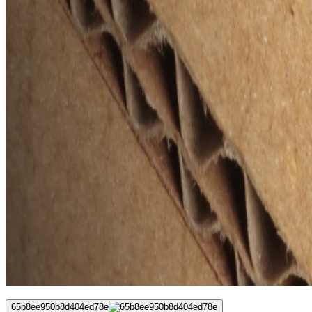
65b8ee950b8d404ed78e