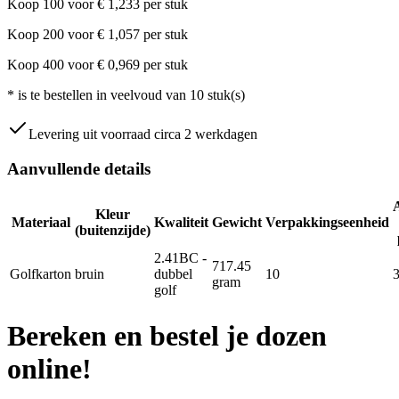
Koop
100
voor
€
1,233
per stuk
Koop
200
voor
€
1,057
per stuk
Koop
400
voor
€
0,969
per stuk
*
is te bestellen in veelvoud van
10
stuk(s)
Levering uit voorraad circa 2 werkdagen
Aanvullende details
Kleur
Materiaal
Kwaliteit
Gewicht
Verpakkingseenheid
(buitenzijde)
2.41BC -
717.45
Golfkarton
bruin
dubbel
10
gram
golf
Bereken en bestel je dozen
online!