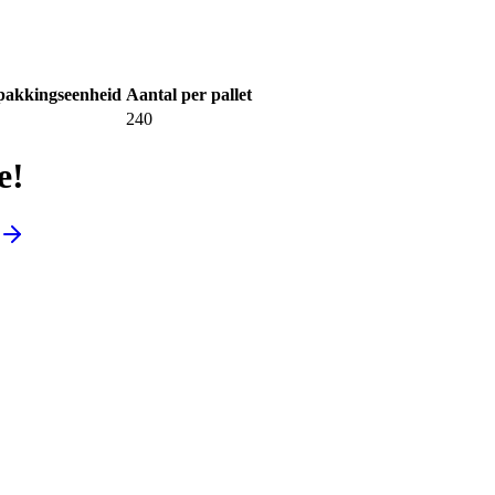
pakkingseenheid
Aantal per pallet
240
e!