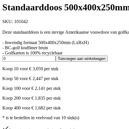
Standaarddoos 500x400x250mm 
SKU:
101042
Deze standaarddoos is een stevige Amerikaanse vouwdoos van golfkar
- Inwendig formaat 500x400x250mm (LxBxH)
- BC-golf kraftliner bruin
- Golfkarton is 100% recyclebaar
Toevoegen aan winkelwagen
Koop
10
voor
€
3,059
per stuk
Koop
50
voor
€
2,447
per stuk
Koop
100
voor
€
2,141
per stuk
Koop
200
voor
€
1,835
per stuk
Koop
400
voor
€
1,682
per stuk
*
is te bestellen in veelvoud van
10
stuk(s)