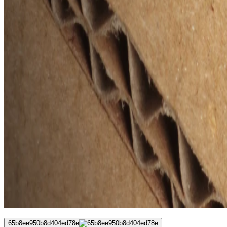
65b8ee950b8d404ed78e