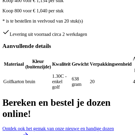
Koop
400
voor
€
1,134
per stuk
Koop
800
voor
€
1,040
per stuk
*
is te bestellen in veelvoud van
20
stuk(s)
Levering uit voorraad circa 2 werkdagen
Aanvullende details
Kleur
Materiaal
Kwaliteit
Gewicht
Verpakkingseenheid
(buitenzijde)
1.30C -
638
Golfkarton
bruin
enkel
20
gram
golf
Bereken en bestel je dozen
online!
Ontdek ook het gemak van onze nieuwe en handige dozen