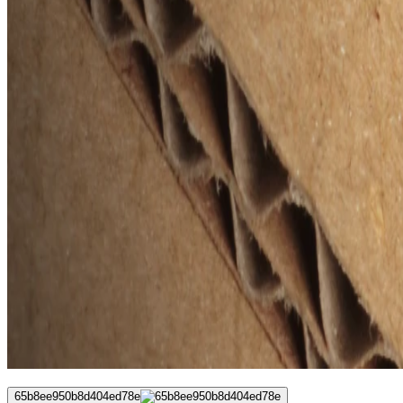
65b8ee950b8d404ed78e