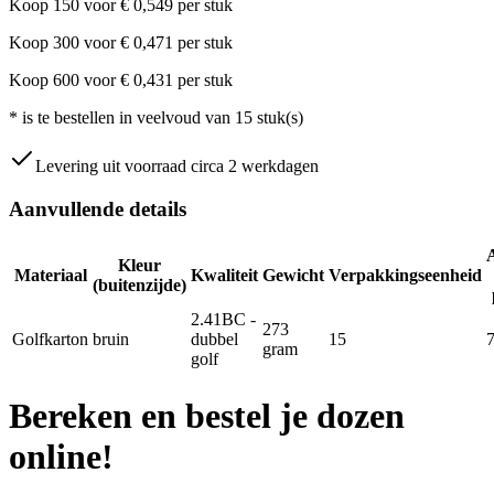
Koop
150
voor
€
0,549
per stuk
Koop
300
voor
€
0,471
per stuk
Koop
600
voor
€
0,431
per stuk
*
is te bestellen in veelvoud van
15
stuk(s)
Levering uit voorraad circa 2 werkdagen
Aanvullende details
Kleur
Materiaal
Kwaliteit
Gewicht
Verpakkingseenheid
(buitenzijde)
2.41BC -
273
Golfkarton
bruin
dubbel
15
gram
golf
Bereken en bestel je dozen
online!